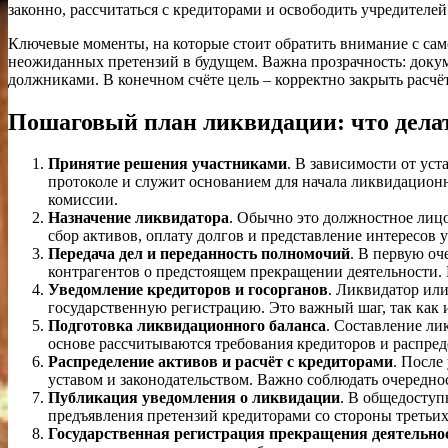
законно, рассчитаться с кредиторами и освободить учредителей
Ключевые моменты, на которые стоит обратить внимание с само
неожиданных претензий в будущем. Важна прозрачность: докум
должниками. В конечном счёте цель – корректно закрыть расчё
Пошаговый план ликвидации: что делат
Принятие решения участниками
. В зависимости от ус
протоколе и служит основанием для начала ликвидацион
комиссии.
Назначение ликвидатора
. Обычно это должностное лиц
сбор активов, оплату долгов и представление интересов 
Передача дел и переданность полномочий
. В первую оч
контрагентов о предстоящем прекращении деятельности.
Уведомление кредиторов и госорганов
. Ликвидатор или
государственную регистрацию. Это важный шаг, так как 
Подготовка ликвидационного баланса
. Составление ли
основе рассчитываются требования кредиторов и распред
Распределение активов и расчёт с кредиторами
. После
уставом и законодательством. Важно соблюдать очередно
Публикация уведомления о ликвидации
. В общедоступ
предъявления претензий кредиторами со стороны третьих
Государственная регистрация прекращения деятельно