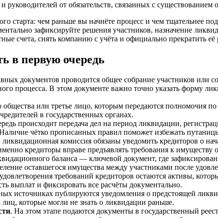
 и руководителей от обязательств, связанных с существованием 
го старта: чем раньше вы начнёте процесс и чем тщательнее по
ентально зафиксируйте решения участников, назначение ликвида
тные счета, снять компанию с учёта и официально прекратить её
ь в первую очередь
тавных документов проводится общее собрание участников или с
ного процесса. В этом документе важно точно указать форму л
о общества или третье лицо, которым передаются полномочия по
учредителей в государственных органах.
ередь происходит передача дел на период ликвидации, регистра
 Наличие чётко прописанных правил поможет избежать путаницы
 ликвидационная комиссия обязаны уведомить кредиторов о нача
именно кредиторы вправе предъявлять требования к имуществу о
квидационного баланса — ключевой документ, где зафиксирован
еление оставшегося имущества между участниками после удовле
 удовлетворения требований кредиторов остаются активы, котор
сть выплат и фиксировать все расчёты документально.
ных источниках публируются уведомления о предстоящей ликвид
 лиц, которые могли не знать о ликвидации раньше.
сти
. На этом этапе подаются документы в государственный рее