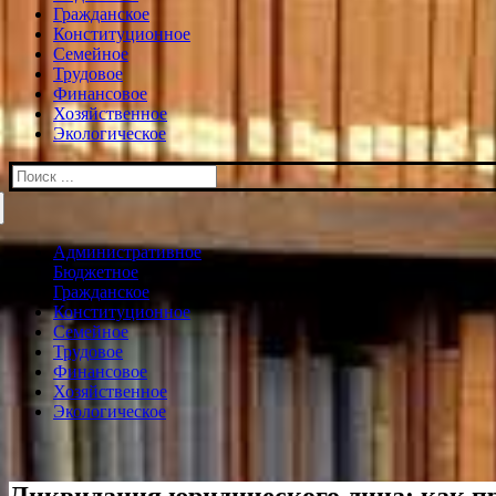
Гражданское
Конституционное
Семейное
Трудовое
Финансовое
Хозяйственное
Экологическое
Искать:
Административное
Бюджетное
Гражданское
Конституционное
Семейное
Трудовое
Финансовое
Хозяйственное
Экологическое
Ликвидация юридического лица: как пр