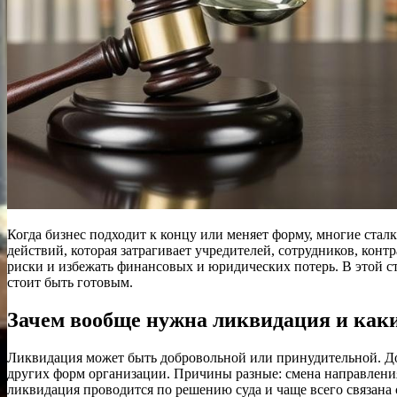
Когда бизнес подходит к концу или меняет форму, многие стал
действий, которая затрагивает учредителей, сотрудников, кон
риски и избежать финансовых и юридических потерь. В этой ста
стоит быть готовым.
Зачем вообще нужна ликвидация и как
Ликвидация может быть добровольной или принудительной. До
других форм организации. Причины разные: смена направления
ликвидация проводится по решению суда и чаще всего связана