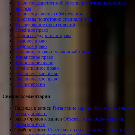
Право государственной собственности на природные
ресурсы
Право социального обеспечения
Проблемы подготовки специалистов
Расследование преступлений
Семейное право
Теория государства и права
Трудовое право
Трудовое право
Уголовное право и уголовный процесс
Финансовое право
Финансовое право
Хозяйственное право
Экологическое право
Экологическое право
Это интересно
Свежие комментарии
Надежда
к записи
Гигантские вараны: Как они выглядят
и чем удивляют
Захар Фролов
к записи
Объекты налогообложения в
Киевской Руси
Семён
к записи
Сертификат соответствия Таможенного