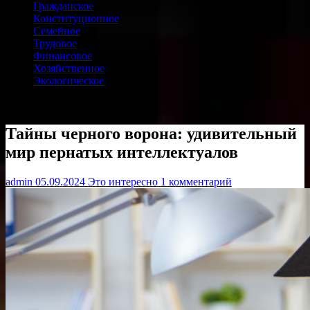
Гражданское
Конституционное
Семейное
Трудовое
Финансовое
Хозяйственное
Экологическое
Тайны черного ворона: удивительный
мир пернатых интеллектуалов
admin
05.09.2024
Это интересно
1 комментарий