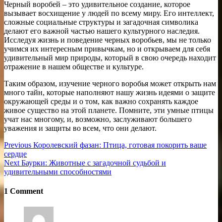
Черный воробей – это удивительное создание, которое
вызывает восхищение у людей по всему миру. Его интеллект,
сложные социальные структуры и загадочная символика
делают его важной частью нашего культурного наследия.
Исследуя жизнь и поведение черных воробьев, мы не только
учимся их интересным привычкам, но и открываем для себя
удивительный мир природы, который в свою очередь находит
отражение в нашем обществе и культуре.
Таким образом, изучение черного воробья может открыть нам
много тайн, которые наполняют нашу жизнь идеями о защите
окружающей среды и о том, как важно сохранять каждое
живое существо на этой планете. Помните, эти умные птицы
учат нас многому, и, возможно, заслуживают большего
уважения и защиты во всем, что они делают.
Навигация
Previous
Previous
Королевский фазан: Птица, готовая покорить ваше
post:
сердце
по
Next
Next
Баурки: Животные с загадочной судьбой и
записям
post:
удивительными способностями
1 Comment