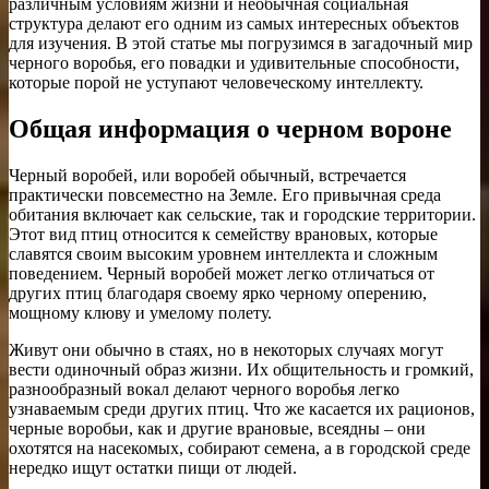
различным условиям жизни и необычная социальная
структура делают его одним из самых интересных объектов
для изучения. В этой статье мы погрузимся в загадочный мир
черного воробья, его повадки и удивительные способности,
которые порой не уступают человеческому интеллекту.
Общая информация о черном вороне
Черный воробей, или воробей обычный, встречается
практически повсеместно на Земле. Его привычная среда
обитания включает как сельские, так и городские территории.
Этот вид птиц относится к семейству врановых, которые
славятся своим высоким уровнем интеллекта и сложным
поведением. Черный воробей может легко отличаться от
других птиц благодаря своему ярко черному оперению,
мощному клюву и умелому полету.
Живут они обычно в стаях, но в некоторых случаях могут
вести одиночный образ жизни. Их общительность и громкий,
разнообразный вокал делают черного воробья легко
узнаваемым среди других птиц. Что же касается их рационов,
черные воробьи, как и другие врановые, всеядны – они
охотятся на насекомых, собирают семена, а в городской среде
нередко ищут остатки пищи от людей.