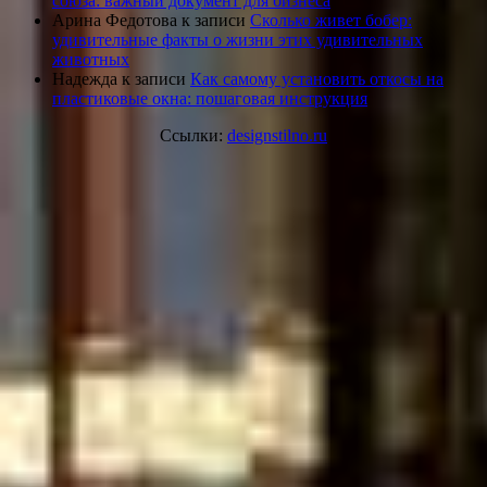
союза: важный документ для бизнеса
Арина Федотова
к записи
Сколько живет бобер:
удивительные факты о жизни этих удивительных
животных
Надежда
к записи
Как самому установить откосы на
пластиковые окна: пошаговая инструкция
Ссылки:
designstilno.ru