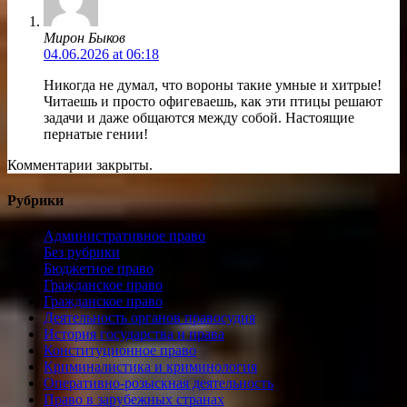
Мирон Быков
04.06.2026 at 06:18
Никогда не думал, что вороны такие умные и хитрые!
Читаешь и просто офигеваешь, как эти птицы решают
задачи и даже общаются между собой. Настоящие
пернатые гении!
Комментарии закрыты.
Рубрики
Административное право
Без рубрики
Бюджетное право
Гражданское право
Гражданское право
Деятельность органов правосудия
История государства и права
Конституционное право
Криминалистика и криминология
Оперативно-розыскная деятельность
Право в зарубежных странах