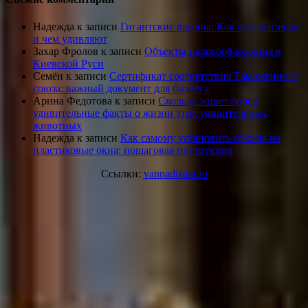
Надежда
к записи
Гигантские вараны: Как они выглядят
и чем удивляют
Захар Фролов
к записи
Объекты налогообложения в
Киевской Руси
Семён
к записи
Сертификат соответствия Таможенного
союза: важный документ для бизнеса
Арина Федотова
к записи
Сколько живет бобер:
удивительные факты о жизни этих удивительных
животных
Надежда
к записи
Как самому установить откосы на
пластиковые окна: пошаговая инструкция
Ссылки:
vannadizain.ru