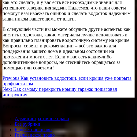
как это сделать, и у вас есть все необходимые знания для
успешного завершения задачи. Надеемся, что наши советы
помогут вам избежать ошибок и сделать водосток надежным
защитником вашего дома от влаги.
В следующей части вы можете обсудить другие аспекты: как
чистить водостоки, какие материалы лучше использовать и
как правильно планировать водосточную систему на крыше.
Вопросы, советы и рекомендации – всё это важно для
поддержания вашего дома в идеальном состоянии на
протяжении многих лет. Если у вас есть какие-либо
дополнительные вопросы, не стесняйтесь обращаться за
помощью или советами!
Навигация
Previous
Previous
Как установить водостоки, если крыша уже покрыта
post:
профнастилом
по
Next
Next
Как самому перекрыть крышу гаража: пошаговая
записям
post:
инструкция
Рубрики
Административное право
Без рубрики
Бюджетное право
Гражданское право