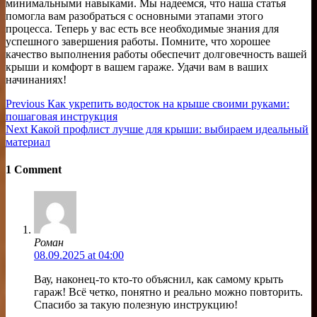
минимальными навыками. Мы надеемся, что наша статья
помогла вам разобраться с основными этапами этого
процесса. Теперь у вас есть все необходимые знания для
успешного завершения работы. Помните, что хорошее
качество выполнения работы обеспечит долговечность вашей
крыши и комфорт в вашем гараже. Удачи вам в ваших
начинаниях!
Навигация
Previous
Previous
Как укрепить водосток на крыше своими руками:
post:
пошаговая инструкция
по
Next
Next
Какой профлист лучше для крыши: выбираем идеальный
записям
post:
материал
1 Comment
Роман
08.09.2025 at 04:00
Вау, наконец-то кто-то объяснил, как самому крыть
гараж! Всё четко, понятно и реально можно повторить.
Спасибо за такую полезную инструкцию!