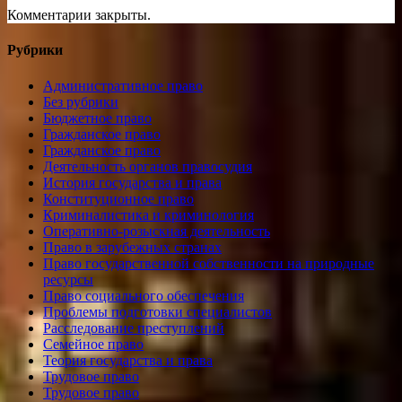
Комментарии закрыты.
Рубрики
Административное право
Без рубрики
Бюджетное право
Гражданское право
Гражданское право
Деятельность органов правосудия
История государства и права
Конституционное право
Криминалистика и криминология
Оперативно-розыскная деятельность
Право в зарубежных странах
Право государственной собственности на природные
ресурсы
Право социального обеспечения
Проблемы подготовки специалистов
Расследование преступлений
Семейное право
Теория государства и права
Трудовое право
Трудовое право