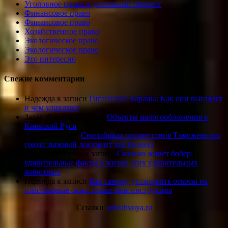
Уголовное право и уголовный процесс
Финансовое право
Финансовое право
Хозяйственное право
Экологическое право
Экологическое право
Это интересно
Свежие комментарии
Надежда
к записи
Гигантские вараны: Как они выглядят
и чем удивляют
Захар Фролов
к записи
Объекты налогообложения в
Киевской Руси
Семён
к записи
Сертификат соответствия Таможенного
союза: важный документ для бизнеса
Арина Федотова
к записи
Сколько живет бобер:
удивительные факты о жизни этих удивительных
животных
Надежда
к записи
Как самому установить откосы на
пластиковые окна: пошаговая инструкция
Ссылки:
pihtahvoya.ru