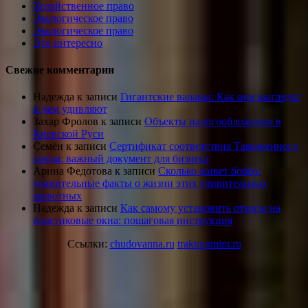
Хозяйственное право
Экологическое право
Экологическое право
Это интересно
Свежие комментарии
Надежда
к записи
Гигантские вараны: Как они выглядят
и чем удивляют
Захар Фролов
к записи
Объекты налогообложения в
Киевской Руси
Семён
к записи
Сертификат соответствия Таможенного
союза: важный документ для бизнеса
Арина Федотова
к записи
Сколько живет бобер:
удивительные факты о жизни этих удивительных
животных
Надежда
к записи
Как самому установить откосы на
пластиковые окна: пошаговая инструкция
Ссылки:
chudovanna.ru
traktoramira.ru