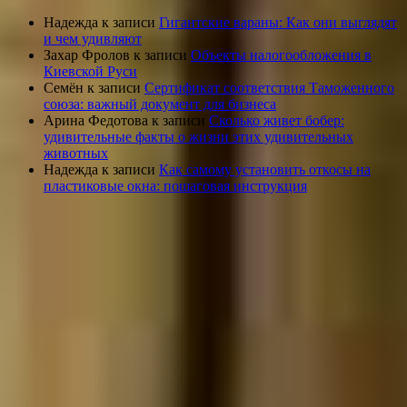
Надежда
к записи
Гигантские вараны: Как они выглядят
и чем удивляют
Захар Фролов
к записи
Объекты налогообложения в
Киевской Руси
Семён
к записи
Сертификат соответствия Таможенного
союза: важный документ для бизнеса
Арина Федотова
к записи
Сколько живет бобер:
удивительные факты о жизни этих удивительных
животных
Надежда
к записи
Как самому установить откосы на
пластиковые окна: пошаговая инструкция