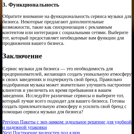
3. Функциональность
Обратите внимание на функциональность сервиса музыки для
бизнеса. Некоторые предлагают дополнительные
возможности, такие как синхронизация с рекламным
контентом или интеграция с социальными сетями. Выберите
тот, который предоставляет необходимые вам функции для
продвижения вашего бизнеса.
Заключение
Сервис музыки для бизнеса — это необходимость для
предпринимателей, желающих создать уникальную атмосферу
в своих заведениях и подчеркнуть свой бренд. Правильно
подобранная музыка может значительно улучшить настроение
клиентов и увеличить их время пребывания в вашем
заведении. Исследуйте различные сервисы и выберите тот,
который лучше всего подходит для вашего бизнеса. Готовы
создать привлекательную атмосферу и усилить свой бренд с
помощью сервиса музыки для бизнеса?
Навигация
Previous
Previous
Пакеты с зип-замком: идеальное решение для удобной
post:
и надежной упаковки
по
Next
Next
Построение видеостен под ключ