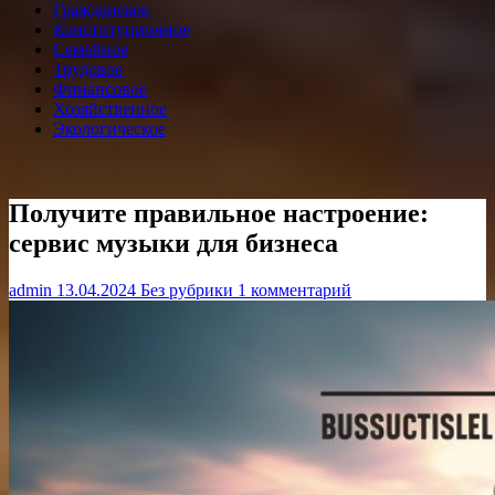
Гражданское
Конституционное
Семейное
Трудовое
Финансовое
Хозяйственное
Экологическое
Получите правильное настроение:
сервис музыки для бизнеса
admin
13.04.2024
Без рубрики
1 комментарий