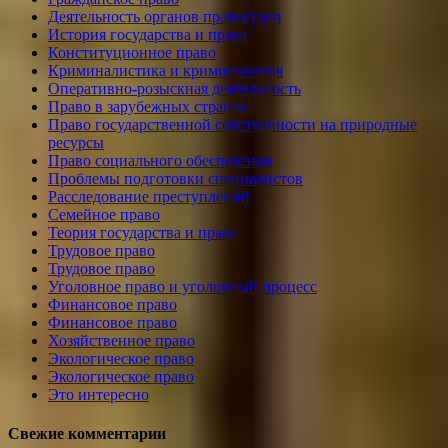
Деятельность органов правосудия
История государства и права
Конституционное право
Криминалистика и криминология
Оперативно-розыскная деятельность
Право в зарубежных странах
Право государственной собственности на природные
ресурсы
Право социального обеспечения
Проблемы подготовки специалистов
Расследование преступлений
Семейное право
Теория государства и права
Трудовое право
Трудовое право
Уголовное право и уголовный процесс
Финансовое право
Финансовое право
Хозяйственное право
Экологическое право
Экологическое право
Это интересно
Свежие комментарии