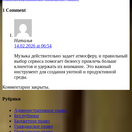
записям
post:
1 Comment
Наталья
14.02.2026 at 06:54
Музыка действительно задает атмосферу, и правильный
выбор сервиса помогает бизнесу привлечь больше
клиентов и удержать их внимание. Это важный
инструмент для создания уютной и продуктивной
среды.
Комментарии закрыты.
Рубрики
Административное право
Без рубрики
Бюджетное право
Гражданское право
Гражданское право