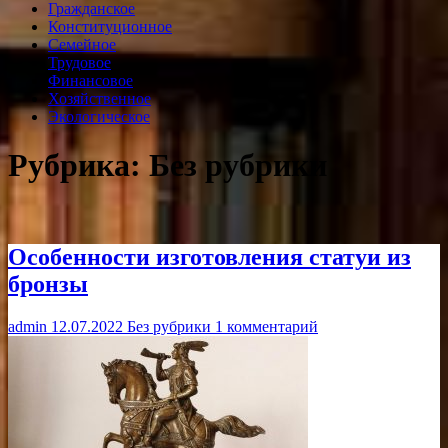
Гражданское
Конституционное
Семейное
Трудовое
Финансовое
Хозяйственное
Экологическое
Рубрика:
Без рубрики
Особенности изготовления статуи из
бронзы
admin
12.07.2022
Без рубрики
1 комментарий