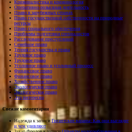
Криминалистика и криминология
Оперативно-розыскная деятельность
Право в зарубежных странах
Право государственной собственности на природные
ресурсы
Право социального обеспечения
Проблемы подготовки специалистов
Расследование преступлений
Семейное право
Теория государства и права
Трудовое право
Трудовое право
Уголовное право и уголовный процесс
Финансовое право
Финансовое право
Хозяйственное право
Экологическое право
Экологическое право
Это интересно
Свежие комментарии
Надежда
к записи
Гигантские вараны: Как они выглядят
и чем удивляют
Захар Фролов
к записи
Объекты налогообложения в