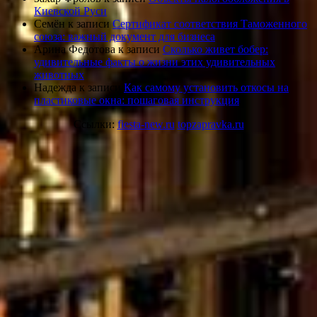
Киевской Руси
Семён
к записи
Сертификат соответствия Таможенного
союза: важный документ для бизнеса
Арина Федотова
к записи
Сколько живет бобер:
удивительные факты о жизни этих удивительных
животных
Надежда
к записи
Как самому установить откосы на
пластиковые окна: пошаговая инструкция
Ссылки:
fiesta-new.ru
topzapravka.ru