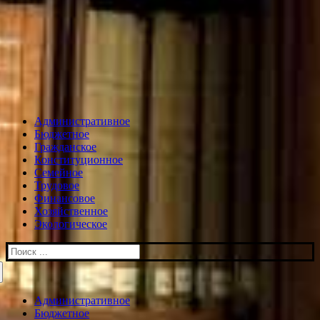
Административное
Бюджетное
Гражданское
Конституционное
Семейное
Трудовое
Финансовое
Хозяйственное
Экологическое
Искать:
Административное
Бюджетное