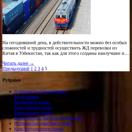
На сегодняшний день, в действительности можно без особых
сложностей и трудностей осуществить ЖД перевозки из
Китая в Узбекистан, так как для этого созданы наилучшие и…
Читать далее →
Пагинация
Предыдущий
1
2
3
4
5
записей
Рубрики
Административное право
Без рубрики
Бюджетное право
Гражданское право
Гражданское право
Деятельность органов правосудия
История государства и права
Конституционное право